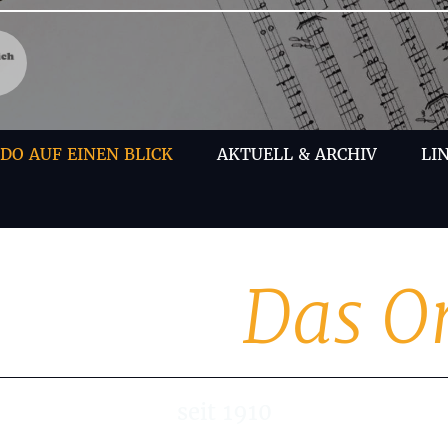
O AUF EINEN BLICK
AKTUELL & ARCHIV
LI
Das O
seit 1910