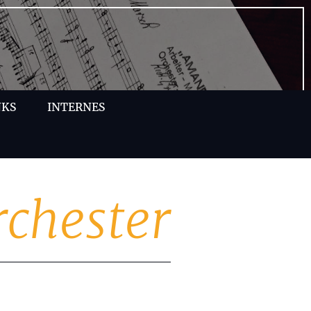
NKS
INTERNES
rchester